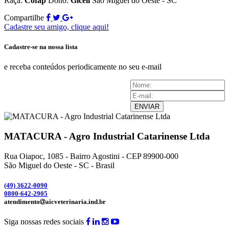
Raça:
Cofap
Dono:
Gicéli
São Miguel do Oeste - SC
Compartilhe
Cadastre seu amigo, clique aqui!
Cadastre-se na nossa lista
e receba conteúdos periodicamente no seu e-mail
ENVIAR
MATACURA - Agro Industrial Catarinense Ltda
Rua Oiapoc, 1085 - Bairro Agostini - CEP 89900-000
São Miguel do Oeste - SC - Brasil
(49) 3
622-0090
0800-642-2905
atendimento
aicveterinaria.ind.br
Siga nossas redes sociais