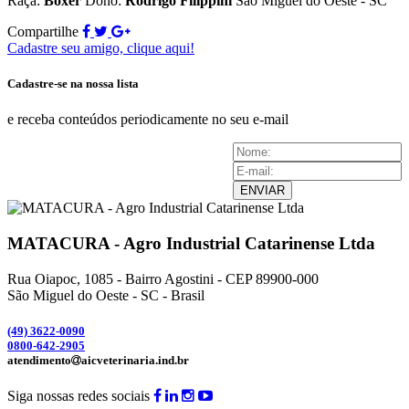
Raça:
Boxer
Dono:
Rodrigo Filippini
São Miguel do Oeste - SC
Compartilhe
Cadastre seu amigo, clique aqui!
Cadastre-se na nossa lista
e receba conteúdos periodicamente no seu e-mail
ENVIAR
MATACURA - Agro Industrial Catarinense Ltda
Rua Oiapoc, 1085 - Bairro Agostini - CEP 89900-000
São Miguel do Oeste - SC - Brasil
(49) 3
622-0090
0800-642-2905
atendimento
aicveterinaria.ind.br
Siga nossas redes sociais