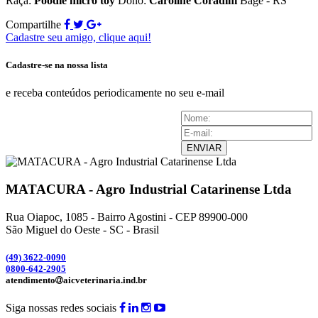
Raça:
Poodle micro toy
Dono:
Caroline Coradini
Bagé - RS
Compartilhe
Cadastre seu amigo, clique aqui!
Cadastre-se na nossa lista
e receba conteúdos periodicamente no seu e-mail
ENVIAR
MATACURA - Agro Industrial Catarinense Ltda
Rua Oiapoc, 1085 - Bairro Agostini - CEP 89900-000
São Miguel do Oeste - SC - Brasil
(49) 3
622-0090
0800-642-2905
atendimento
aicveterinaria.ind.br
Siga nossas redes sociais