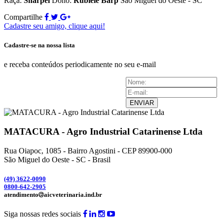
Raça:
Sharpei
Dono:
Rubiele Barp
São Miguel do Oeste - SC
Compartilhe
Cadastre seu amigo, clique aqui!
Cadastre-se na nossa lista
e receba conteúdos periodicamente no seu e-mail
ENVIAR
MATACURA - Agro Industrial Catarinense Ltda
Rua Oiapoc, 1085 - Bairro Agostini - CEP 89900-000
São Miguel do Oeste - SC - Brasil
(49) 3
622-0090
0800-642-2905
atendimento
aicveterinaria.ind.br
Siga nossas redes sociais