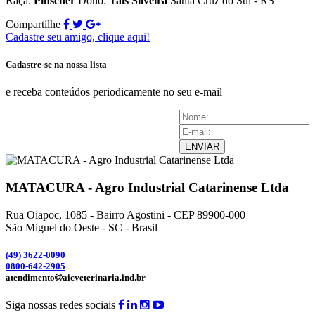
Raça:
Pinscher
Dono:
Tais Silveira
Santa Cruz do Sul - RS
Compartilhe
Cadastre seu amigo, clique aqui!
Cadastre-se na nossa lista
e receba conteúdos periodicamente no seu e-mail
ENVIAR
MATACURA - Agro Industrial Catarinense Ltda
Rua Oiapoc, 1085 - Bairro Agostini - CEP 89900-000
São Miguel do Oeste - SC - Brasil
(49) 3
622-0090
0800-642-2905
atendimento
aicveterinaria.ind.br
Siga nossas redes sociais