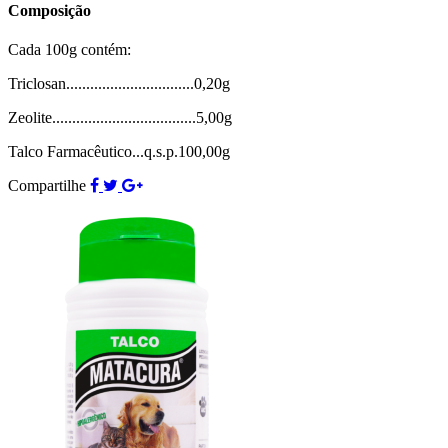
Composição
Cada 100g contém:
Triclosan................................0,20g
Zeolite....................................5,00g
Talco Farmacêutico...q.s.p.100,00g
Compartilhe