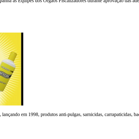
anha as Equipes dos Órgãos Fiscalizadores durante aprovação das adequ
ando em 1998, produtos anti-pulgas, sarnicidas, carrapaticidas, bact