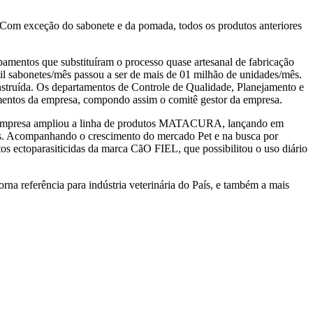
 Com exceção do sabonete e da pomada, todos os produtos anteriores
pamentos que substituíram o processo quase artesanal de fabricação
l sabonetes/mês passou a ser de mais de 01 milhão de unidades/mês.
onstruída. Os departamentos de Controle de Qualidade, Planejamento e
mentos da empresa, compondo assim o comitê gestor da empresa.
, a empresa ampliou a linha de produtos MATACURA, lançando em
rras. Acompanhando o crescimento do mercado Pet e na busca por
tos ectoparasiticidas da marca CãO FIEL, que possibilitou o uso diário
a referência para indústria veterinária do País, e também a mais